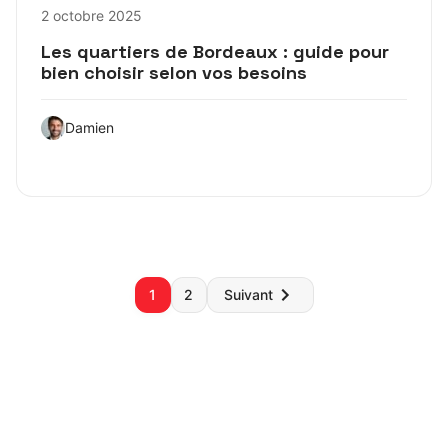
2 octobre 2025
Les quartiers de Bordeaux : guide pour
bien choisir selon vos besoins
Damien
Pagination
1
2
Suivant
des
publications