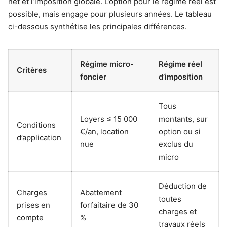
net et l’imposition globale. L’option pour le régime réel est
possible, mais engage pour plusieurs années. Le tableau
ci-dessous synthétise les principales différences.
Régime micro-
Régime réel
Critères
foncier
d’imposition
Tous
Loyers ≤ 15 000
montants, sur
Conditions
€/an, location
option ou si
d’application
nue
exclus du
micro
Déduction de
Charges
Abattement
toutes
prises en
forfaitaire de 30
charges et
compte
%
travaux réels